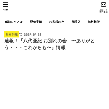
MENU
感動レク
無料相談
感動レクとは
配信実績
お客様の声
代理店
無料相談
2024.04.28
新着情報
速報！『八代亜紀 お別れの会 〜ありがと
う・・・これからも〜』情報