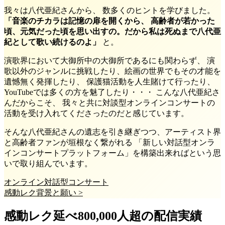
我々は八代亜紀さんから、 数多くのヒントを学びました。
「音楽のチカラは記憶の扉を開くから、 高齢者が若かった
頃、元気だった頃を思い出すの。だから私は死ぬまで八代亜
紀として歌い続けるのよ」
と。
演歌界において大御所中の大御所であるにも関わらず、 演
歌以外のジャンルに挑戦したり、絵画の世界でもその才能を
遺憾無く発揮したり、 保護猫活動を人生賭けて行ったり、
YouTubeでは多くの方を魅了したり・・・ こんな八代亜紀さ
んだからこそ、 我々と共に対談型オンラインコンサートの
活動を受け入れてくださったのだと感じています。
そんな八代亜紀さんの遺志を引き継ぎつつ、アーティスト界
と高齢者ファンが垣根なく繋がれる 「新しい対話型オンラ
インコンサートプラットフォーム」を構築出来ればという思
いで取り組んでいます。
オンライン対話型コンサート
感動レク背景と願い >
感動レク延べ800,000人超の配信実績