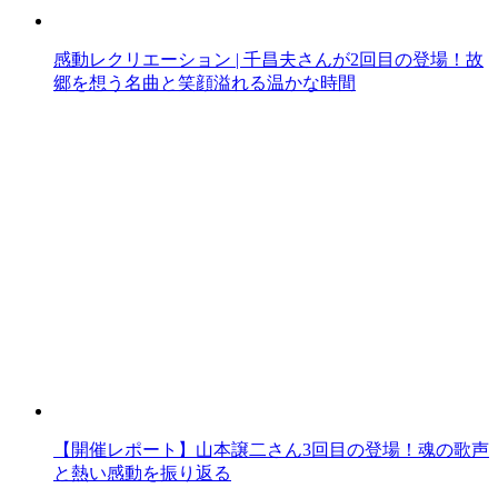
感動レクリエーション | 千昌夫さんが2回目の登場！故
郷を想う名曲と笑顔溢れる温かな時間
【開催レポート】山本譲二さん3回目の登場！魂の歌声
と熱い感動を振り返る