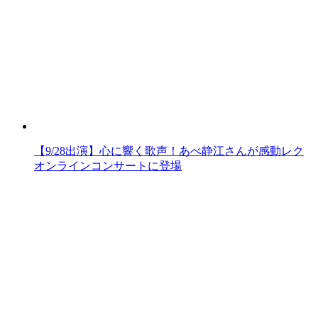
【9/28出演】心に響く歌声！あべ静江さんが感動レク
オンラインコンサートに登場