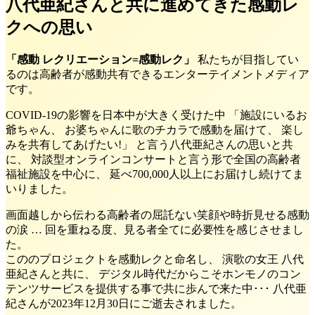
八代亜紀さんと共に進めてきた感動レ
クへの思い
「感動 レクリエーション=感動レク」
私たちが目指してい
るのは高齢者が感動共有できるエンターテイメントメディア
です。
COVID-19の影響を日本中が大きく受けた中 「施設にいるお
爺ちゃん、 お婆ちゃんに歌のチカラで感動を届けて、 楽し
みを共有してあげたい!」 と言う八代亜紀さんの思いと共
に、 対談型オンラインコンサートと言う形で全国の高齢者
福祉施設を中心に、 延べ700,000人以上にお届けし続けてま
いりました。
画面越しから伝わる高齢者の屈託ない笑顔や時折見せる感動
の涙 … 回を重ねる度、見る者全てに必要性を感じさせまし
た。
こののプロジェクトを感動レクと命名し、 演歌の女王 八代
亜紀さんと共に、 デジタル時代だからこそホンモノのコン
テンツサービスを提供する事で共に歩んで来た中･･･ 八代亜
紀さんが2023年12月30日にご逝去されました。