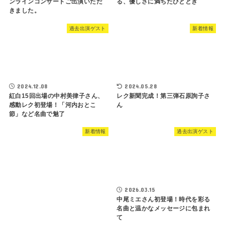
ンラインコンサートご出演いただ
る、優しさに満ちたひととき
きました。
過去出演ゲスト
新着情報
2024.05.28
2024.12.08
レク新聞完成！第三弾石原詢子さ
紅白15回出場の中村美律子さん、
ん
感動レク初登場！「河内おとこ
節」など名曲で魅了
新着情報
過去出演ゲスト
2026.03.15
中尾ミエさん初登場！時代を彩る
名曲と温かなメッセージに包まれ
て