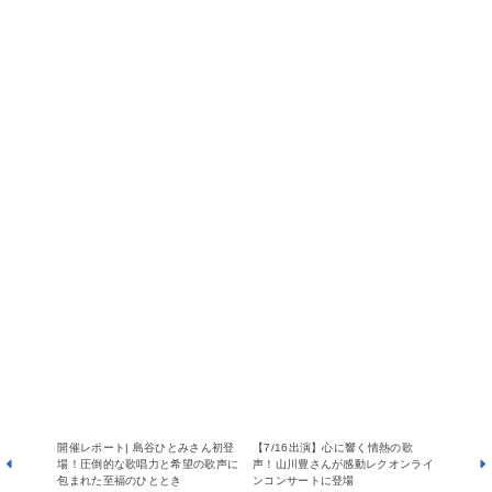
開催レポート| 島谷ひとみさん初登
【7/16出演】心に響く情熱の歌
場！圧倒的な歌唱力と希望の歌声に
声！山川豊さんが感動レクオンライ
包まれた至福のひととき
ンコンサートに登場