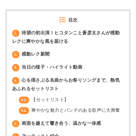
目次
待望の初出演！ヒコタンこと蒼彦太さんが感動
1.
レクに爽やかな風を届ける
感動レク新聞
2.
当日の様子・ハイライト動画
3.
心を揺さぶる名曲からお祭りソングまで、熱気
4.
あふれるセットリスト
【セットリスト】
4.1.
爽やかな魅力とパンチのある歌声に大興奮
4.2.
画面を越えて響き合う、温かな一体感
5.