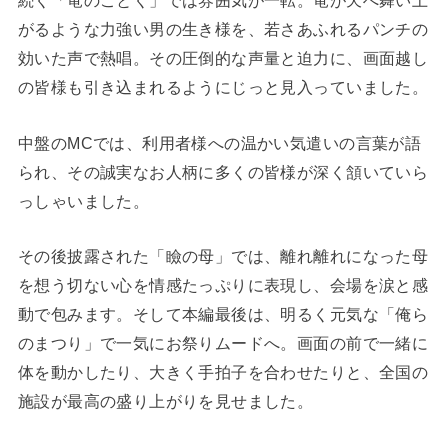
続く「竜のごとく」では雰囲気が一転。竜が天へ舞い上
がるような力強い男の生き様を、若さあふれるパンチの
効いた声で熱唱。その圧倒的な声量と迫力に、画面越し
の皆様も引き込まれるようにじっと見入っていました。
中盤のMCでは、利用者様への温かい気遣いの言葉が語
られ、その誠実なお人柄に多くの皆様が深く頷いていら
っしゃいました。
その後披露された「瞼の母」では、離れ離れになった母
を想う切ない心を情感たっぷりに表現し、会場を涙と感
動で包みます。そして本編最後は、明るく元気な「俺ら
のまつり」で一気にお祭りムードへ。画面の前で一緒に
体を動かしたり、大きく手拍子を合わせたりと、全国の
施設が最高の盛り上がりを見せました。