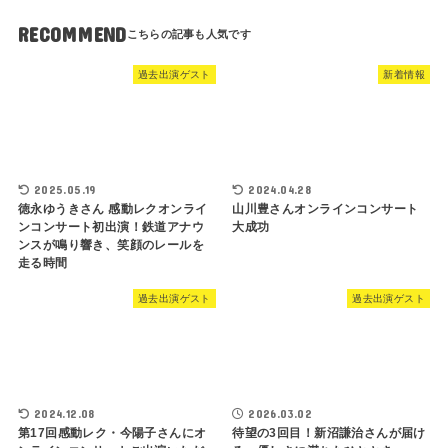
RECOMMEND
過去出演ゲスト
新着情報
2024.04.28
2025.05.19
山川豊さんオンラインコンサート
徳永ゆうきさん 感動レクオンライ
大成功
ンコンサート初出演！鉄道アナウ
ンスが鳴り響き、笑顔のレールを
走る時間
過去出演ゲスト
過去出演ゲスト
2024.12.08
2026.03.02
第17回感動レク・今陽子さんにオ
待望の3回目！新沼謙治さんが届け