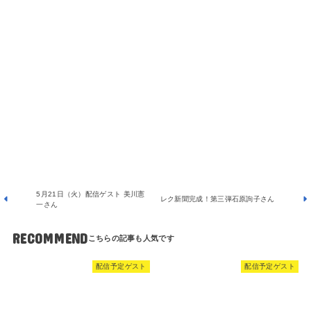
5月21日（火）配信ゲスト 美川憲
レク新聞完成！第三弾石原詢子さん
一さん
RECOMMEND
配信予定ゲスト
配信予定ゲスト