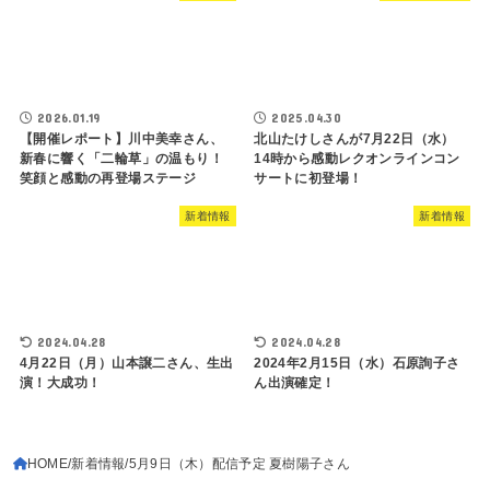
2026.01.19
2025.04.30
【開催レポート】川中美幸さん、
北山たけしさんが7月22日（水）
新春に響く「二輪草」の温もり！
14時から感動レクオンラインコン
笑顔と感動の再登場ステージ
サートに初登場！
新着情報
新着情報
2024.04.28
2024.04.28
4月22日（月）山本譲二さん、生出
2024年2月15日（水）石原詢子さ
演！大成功！
ん出演確定！
HOME
新着情報
5月9日（木）配信予定 夏樹陽子さん