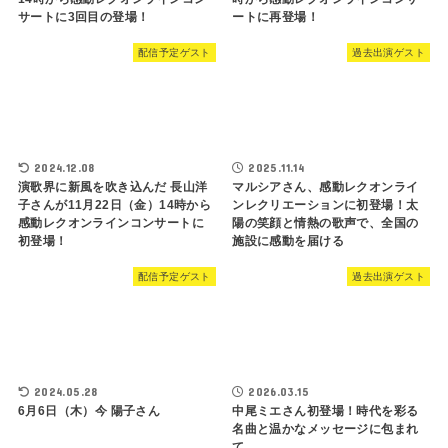
サートに3回目の登場！
ートに再登場！
配信予定ゲスト
過去出演ゲスト
2024.12.08
2025.11.14
演歌界に新風を吹き込んだ 長山洋
マルシアさん、感動レクオンライ
子さんが11月22日（金）14時から
ンレクリエーションに初登場！太
感動レクオンラインコンサートに
陽の笑顔と情熱の歌声で、全国の
初登場！
施設に感動を届ける
配信予定ゲスト
過去出演ゲスト
2024.05.28
2026.03.15
6月6日（木）今 陽子さん
中尾ミエさん初登場！時代を彩る
名曲と温かなメッセージに包まれ
て