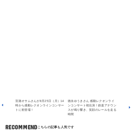
宮路オサムさんが8月25日（月）14
徳永ゆうきさん 感動レクオンライ
時から感動レクオンラインコンサー
ンコンサート初出演！鉄道アナウン
トに初登場！
スが鳴り響き、笑顔のレールを走る
時間
RECOMMEND