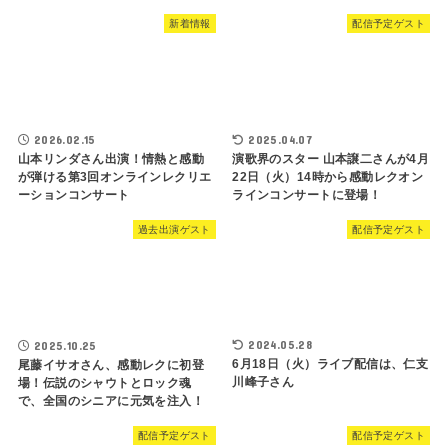
新着情報
配信予定ゲスト
2026.02.15
2025.04.07
山本リンダさん出演！情熱と感動
演歌界のスター 山本譲二さんが4月
が弾ける第3回オンラインレクリエ
22日（火）14時から感動レクオン
ーションコンサート
ラインコンサートに登場！
過去出演ゲスト
配信予定ゲスト
2024.05.28
2025.10.25
6月18日（火）ライブ配信は、仁支
尾藤イサオさん、感動レクに初登
川峰子さん
場！伝説のシャウトとロック魂
で、全国のシニアに元気を注入！
配信予定ゲスト
配信予定ゲスト