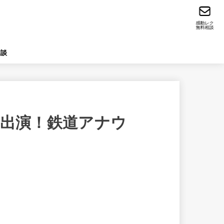
感動レク
無料相談
相談
初出演！鉄道アナウ