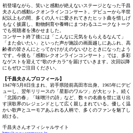
初登場ながら、笑いと感動が絶えないステージとなった千昌
夫さんの感動レクオンラインコンサート。デビューから半世
紀以上もの間、多くの人々に愛されてきたヒット曲を惜しげ
もなく披露し、動物飼育や養蜂にまつわるユニークなトーク
でも視聴者を沸かせました。
コンサート終了後には「こんなに元気をもらえるなんて」
「また会いたい」といった声が施設の画面越しにあふれ、高
齢者の皆さんにとってかけがえのないひとときになったよう
です。今後も「感動レクオンラインコンサート」では、多彩
なゲストを迎えて“歌のチカラ”を届けていきます。次回以降
にもぜひご注目ください。
【千昌夫さんプロフィール】
1947年5月8日生まれ、岩手県陸前高田市出身。1965年にデビ
ューし、翌年リリースの「星影のワルツ」が大ヒット。続く
「北国の春」「味噌汁の詩」など、数々の名曲を世に送り出
す演歌界のレジェンドとして広く親しまれている。優しく温
かい歌声とユーモアあふれる人柄で、多くのファンを魅了し
続ける。
千昌夫さんオフィシャルサイト