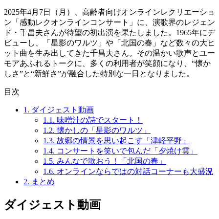
2025年4月7日（月）、高齢者向けオンラインレクリエーショ
ン「感動レクオンラインコンサート」に、演歌界のレジェン
ド・千昌夫さんが待望の初出演を果たしました。1965年にデ
ビューし、「星影のワルツ」や「北国の春」など数々の大ヒ
ット曲を生み出してきた千昌夫さん。その温かい歌声とユー
モアあふれるトークに、多くの利用者が笑顔になり、“懐か
しさ”と“新鮮さ”が融合した特別な一日となりました。
目次
1.
ダイジェスト動画
1.1.
味噌汁の詩でスタート！
1.2.
懐かしの「星影のワルツ」
1.3.
故郷の情景を思い起こす「津軽平野」
1.4.
コンサートを笑いで包んだ「夕焼け雲」
1.5.
みんなで歌おう！「北国の春」
1.6.
オンラインならではの対話コーナーも大盛況
2.
まとめ
ダイジェスト動画