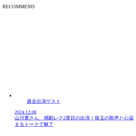
RECOMMEND
過去出演ゲスト
2024.12.08
山川豊さん、感動レク2度目の出演！珠玉の歌声と心温
まるトークで魅了