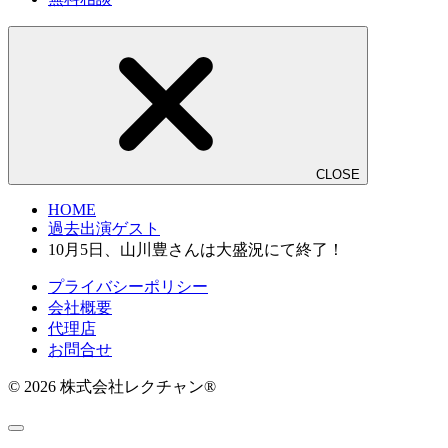
CLOSE
HOME
過去出演ゲスト
10月5日、山川豊さんは大盛況にて終了！
プライバシーポリシー
会社概要
代理店
お問合せ
© 2026 株式会社レクチャン®