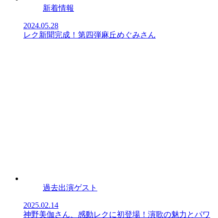
新着情報
2024.05.28
レク新聞完成！第四弾麻丘めぐみさん
過去出演ゲスト
2025.02.14
神野美伽さん、感動レクに初登場！演歌の魅力とパワ