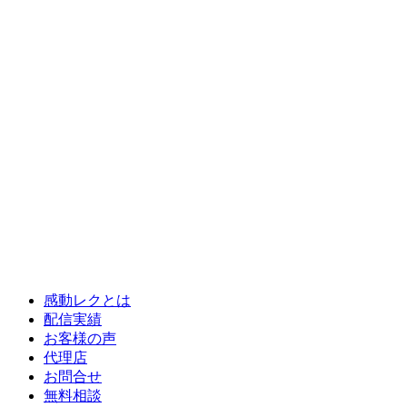
感動レクとは
配信実績
お客様の声
代理店
お問合せ
無料相談