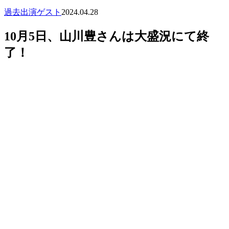
過去出演ゲスト
2024.04.28
10月5日、山川豊さんは大盛況にて終
了！