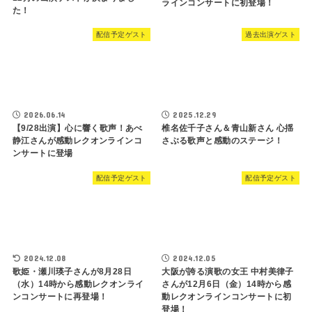
ラインコンサートに初登場！
た！
配信予定ゲスト
過去出演ゲスト
2026.06.14
2025.12.29
【9/28出演】心に響く歌声！あべ
椎名佐千子さん＆青山新さん 心揺
静江さんが感動レクオンラインコ
さぶる歌声と感動のステージ！
ンサートに登場
配信予定ゲスト
配信予定ゲスト
2024.12.08
2024.12.05
歌姫・瀬川瑛子さんが8月28日
大阪が誇る演歌の女王 中村美律子
（水）14時から感動レクオンライ
さんが12月6日（金）14時から感
ンコンサートに再登場！
動レクオンラインコンサートに初
登場！