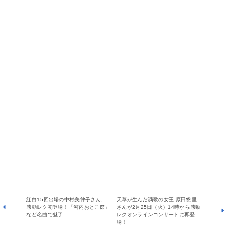
紅白15回出場の中村美律子さん、
天草が生んだ演歌の女王 原田悠里
感動レク初登場！「河内おとこ節」
さんが2月25日（火）14時から感動
など名曲で魅了
レクオンラインコンサートに再登
場！